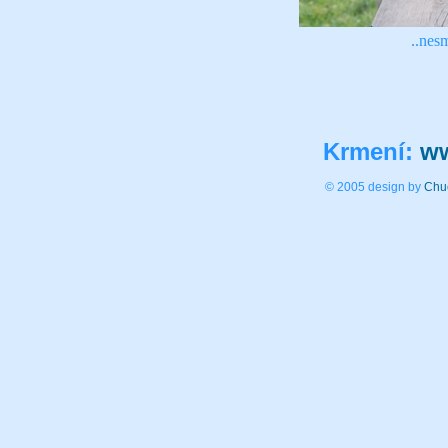
..nesm
Krmení:
ww
© 2005 design by
Chu