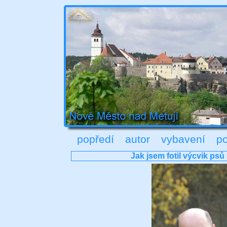
popředí
autor
vybavení
po
Jak jsem fotil výcvik psů