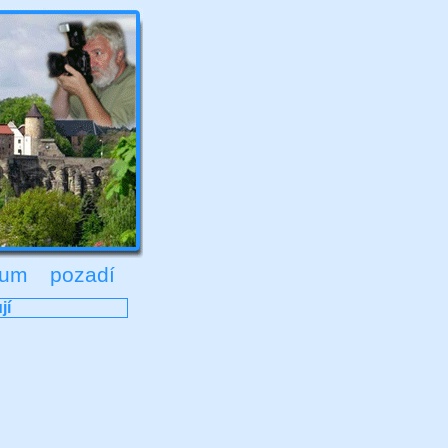
rum
pozadí
jí