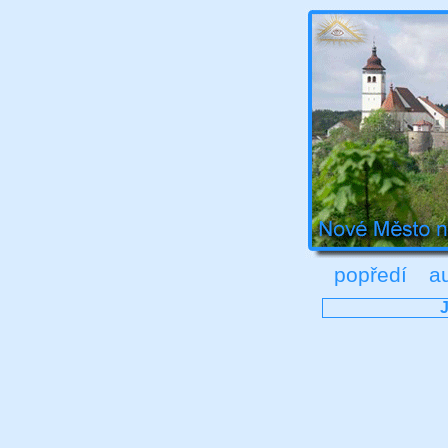
popředí
a
J