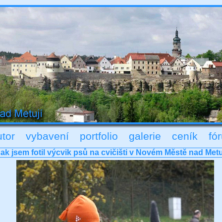
utor
vybavení
portfolio
galerie
ceník
fó
ak jsem fotil výcvik psů na cvičišti v Novém Městě nad Metu