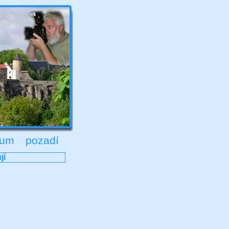
rum
pozadí
jí