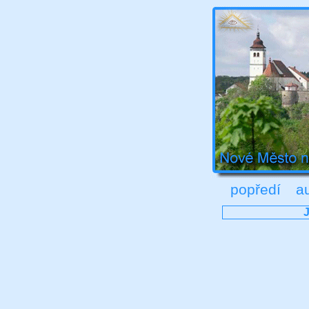
popředí
a
J