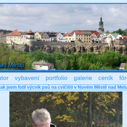
utor
vybavení
portfolio
galerie
ceník
fó
ak jsem fotil výcvik psů na cvičišti v Novém Městě nad Metu