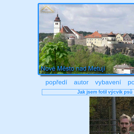
popředí
autor
vybavení
po
Jak jsem fotil výcvik psů