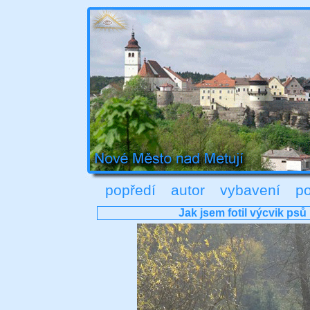
popředí
autor
vybavení
po
Jak jsem fotil výcvik psů