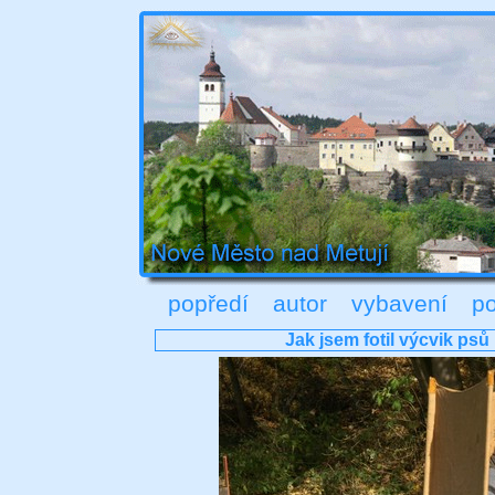
popředí
autor
vybavení
po
Jak jsem fotil výcvik psů