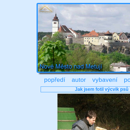
popředí
autor
vybavení
po
Jak jsem fotil výcvik psů