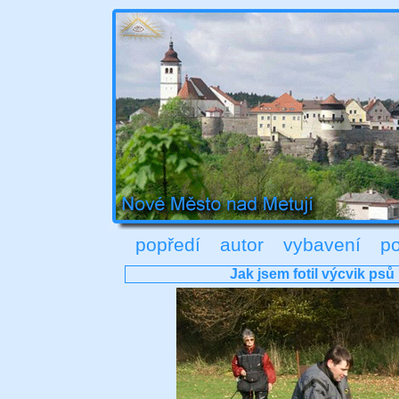
popředí
autor
vybavení
po
Jak jsem fotil výcvik psů