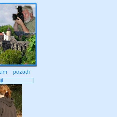
rum
pozadí
jí