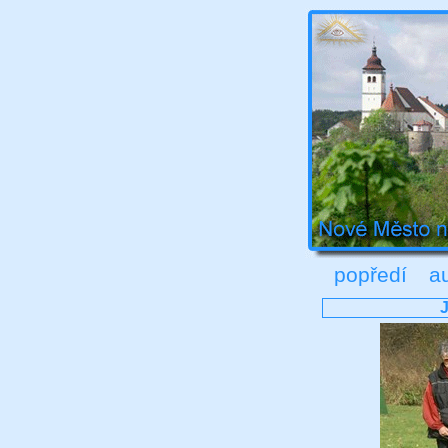
popředí
a
J