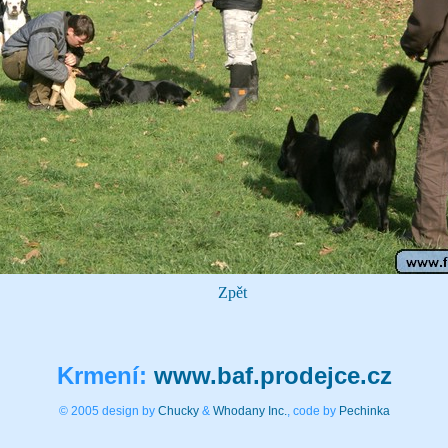
Zpět
Krmení:
www.baf.prodejce.cz
© 2005 design by
Chucky
&
Whodany Inc.
, code by
Pechinka