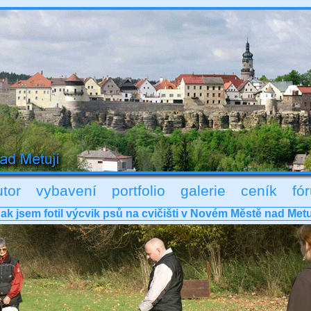
utor
vybavení
portfolio
galerie
ceník
fó
ak jsem fotil výcvik psů na cvičišti v Novém Městě nad Metu