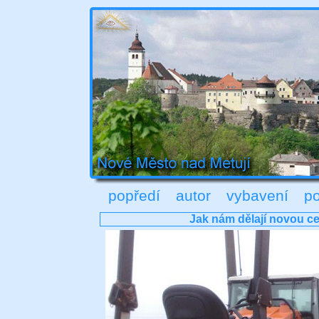
popředí
autor
vybavení
po
Jak nám dělají novou ce