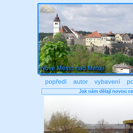
popředí
autor
vybavení
po
Jak nám dělají novou ce