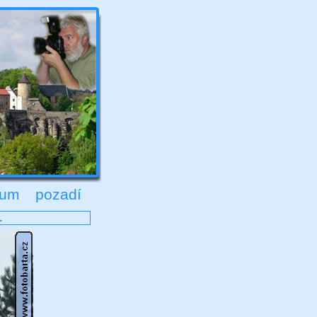
rum
pozadí
.