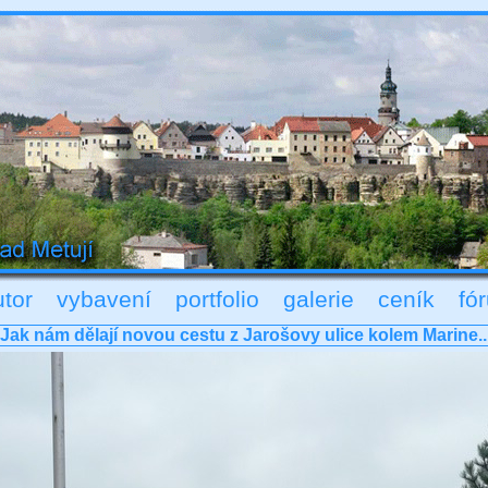
utor
vybavení
portfolio
galerie
ceník
fó
Jak nám dělají novou cestu z Jarošovy ulice kolem Marine..