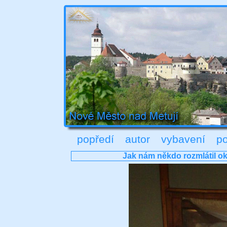
popředí
autor
vybavení
po
Jak nám někdo rozmlátil ok